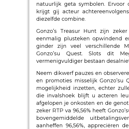
natuurlijk geta symbolen. Ervoor
krijgt gij acteur achtereenvolge
diezelfde combine.
Gonzo’s Treasur Hunt zijn zeker 
eenmalig plusteken opwindend er
ginder zijn veel verschillende 
Gonzo’su Quest. Slots dit M
vermenigvuldiger bestaan desalnie
Neem dikwerf pauzes en observeren
en promoties misselijk Gonzo’su 
mogelijkheid inzetten, echter zu
die invalshoek blijft u acteren le
afgelopen je onkosten en de genot v
zeker RTP va 96,56% heeft Gonzo’s
bovengemiddelde uitbetalingsv
aanheffen 96,56%, appreciëren de