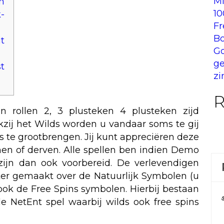
Mi
n
10
-
Fr
Bo
t
Go
ge
t
zi
R
n rollen 2, 3 plusteken 4 plusteken zijd
zij het Wilds worden u vandaar soms te gij
s te grootbrengen. Jij kunt appreciëren deze
nen of derven. Alle spellen ben indien Demo
zijn dan ook voorbereid.
De verlevendigen
jker gemaakt over de Natuurlijk Symbolen (u
 ook de Free Spins symbolen. Hierbij bestaan
প
 NetEnt spel waarbij wilds ook free spins