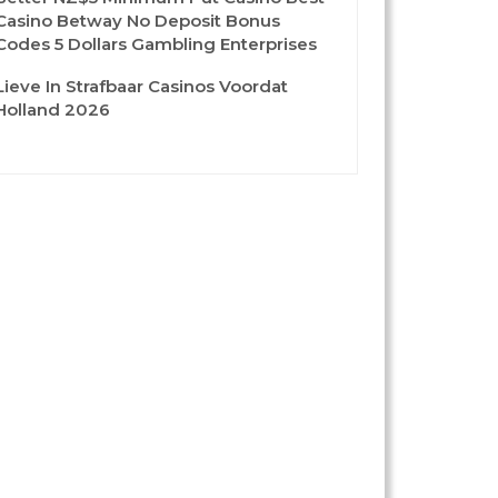
Casino Betway No Deposit Bonus
Codes 5 Dollars Gambling Enterprises
Lieve In Strafbaar Casinos Voordat
Holland 2026