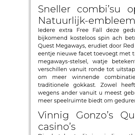
Sneller combi’su o
Natuurlijk-emblee
Iedere extra Free Fall deze gedu
bijkomend kosteloos spin ach bet
Quest Megaways, erudiet door Red 
eentje nieuwe facet toevoegt met tr
megaways-stelsel, watje beteke
verschillen vanuit ronde tot uitst
om meer winnende combinaties
traditionele gokkast. Zowel hee
wegens ander vanuit u meest gebru
meer speelruimte biedt om gedure
Vinnig Gonzo’s Qu
casino’s