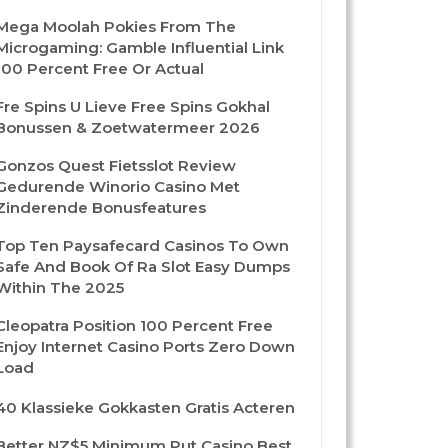
Mega Moolah Pokies From The
Microgaming: Gamble Influential Link
100 Percent Free Or Actual
Fre Spins U Lieve Free Spins Gokhal
Bonussen & Zoetwatermeer 2026
Gonzos Quest Fietsslot Review
Gedurende Winorio Casino Met
Zinderende Bonusfeatures
Top Ten Paysafecard Casinos To Own
Safe And Book Of Ra Slot Easy Dumps
Within The 2025
Cleopatra Position 100 Percent Free
Enjoy Internet Casino Ports Zero Down
Load
40 Klassieke Gokkasten Gratis Acteren
Better NZ$5 Minimum Put Casino Best