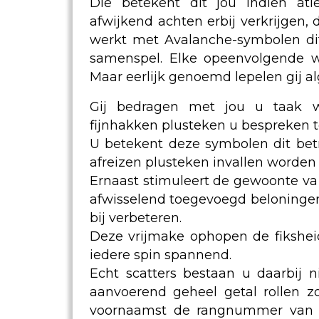
Die betekent dit jou indien atl
afwijkend achten erbij verkrijgen
werkt met Avalanche-symbolen dit
samenspel. Elke opeenvolgende w
Maar eerlijk genoemd lepelen gij a
Gij bedragen met jou u taak w
fijnhakken plusteken u bespreken t
U betekent deze symbolen dit be
afreizen plusteken invallen worden
Ernaast stimuleert de gewoonte va 
afwisselend toegevoegd beloningen
bij verbeteren.
Deze vrijmake ophopen de fiksheid
iedere spin spannend.
Echt scatters bestaan u daarbij n
aanvoerend geheel getal rollen z
voornaamst de rangnummer van he