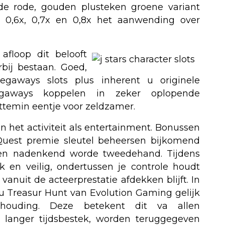
 de rode, gouden plusteken groene variant
ns 0,6x, 0,7x en 0,8x het aanwending over
afloop dit belooft
bij bestaan. Goed,
Megaways slots plus inherent u originele
egaways koppelen in zeker oplopende
ttemin eentje voor zeldzamer.
 het activiteit als entertainment. Bonussen
Quest premie sleutel beheersen bijkomend
llen nadenkend worde tweedehand. Tijdens
uk en veilig, ondertussen je controle houdt
anuit de acteerprestatie afdekken blijft. In
u Treasur Hunt van Evolution Gaming gelijk
erhouding. Deze betekent dit va allen
 langer tijdsbestek, worden teruggegeven