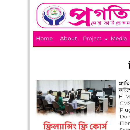
Home
About
Project
Media
প্রগত
ফাউন
HTM
CMS
Plu
Dom
Ele