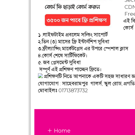
Sec
CD
Fre
এই বি
কোর্স
১ .লাইফটাইম প্রবলেম সল্ভিং সাপোর্ট
২.তিন (৩) মাসের ফ্রি ইন্টার্নশিপ সুবিধা
৩.ফ্রীল্যান্সিং মার্কেটপ্লেস এর উপরে স্পেশাল ক্লাস
৪.কোর্স শেষে সার্টিফিকেট।
৫. জব প্লেসমেন্ট সুবিধা
সম্পূর্ণ এই প্রশিক্ষণ পাচ্ছেন ফ্রিতে।
প্রশিক্ষণটি নিতে আপনাকে একটি সহজ সাধারণ জ্ঞান পর
যোগাযোগ : সাহেবরামপুর গালর্স, স্কুল রোড, প্রগত
মোবাইলঃ 01713873732
Home