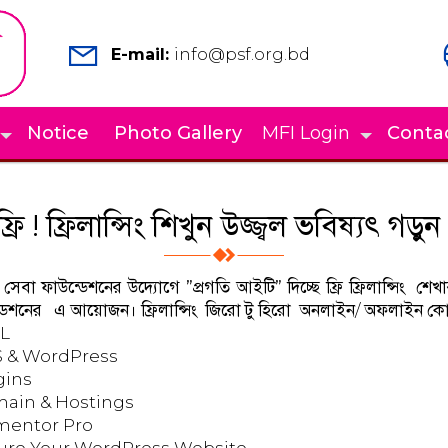
E-mail:
info@psf.org.bd
Notice
Photo Gallery
MFI Login
Conta
ফ্রি ! ফ্রিলান্সিং শিখুন উজ্জ্বল ভবিষ্যৎ গড়ুন
ি সেবা ফাউন্ডেশনের উদ্যোগে
”প্রগতি আইটি”
দিচ্ছে ফ্রি ফ্রিলান্সিং 
্ডেশনের এ আয়োজন।
ফ্রিলান্সিং
জিরো টু হিরো অনলাইন/ অফলাইন কোর্
L
 & WordPress
gins
ain & Hostings
mentor Pro