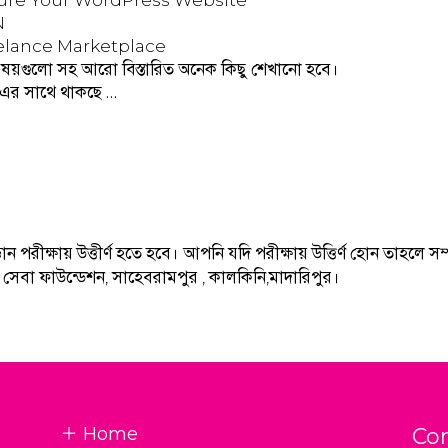
ure Your WordPress Website
N
elance Marketplace
ষয়গুলো সহ আরো বিস্তারিত অনেক কিছু শেখানো হবে।
 এর সাথে থাকছে …
ীক্ষায় উত্তীর্ণ হতে হবে। আপনি যদি পরীক্ষায় উত্তির্ণ হোন তাহলে সম্পুর্ণ
ি সেবা ফাউন্ডেশন, সাহেবরামপুর , কালকিনি,মাদারিপুর।
Home
Co